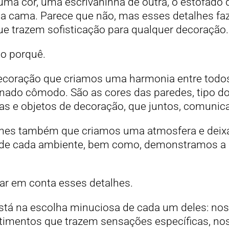
ma cor, uma escrivaninha de outra, o estofado 
 cama. Parece que não, mas esses detalhes fa
que trazem sofisticação para qualquer decoração.
 o porquê.
decoração que criamos uma harmonia entre todo
o cômodo. São as cores das paredes, tipo do p
ras e objetos de decoração, que juntos, comunic
alhes também que criamos uma atmosfera e dei
vo de cada ambiente, bem como, demonstramos a
r em conta esses detalhes.
 está na escolha minuciosa de cada um deles: no
timentos que trazem sensações específicas, nos