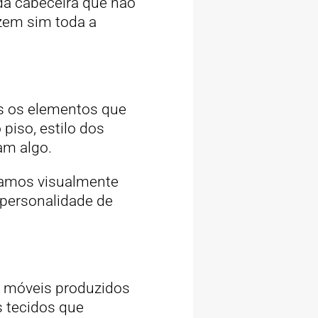
da cabeceira que não
zem sim toda a
s os elementos que
iso, estilo dos
am algo.
xamos visualmente
 personalidade de
s móveis produzidos
 tecidos que