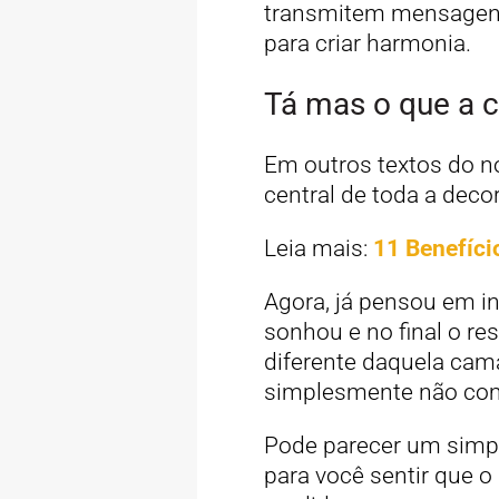
transmitem mensagens
para criar harmonia.
Tá mas o que a 
Em outros textos do no
central de toda a deco
Leia mais:
11 Benefíci
Agora, já pensou em in
sonhou e no final o re
diferente daquela cam
simplesmente não c
Pode parecer um simpl
para você sentir que o