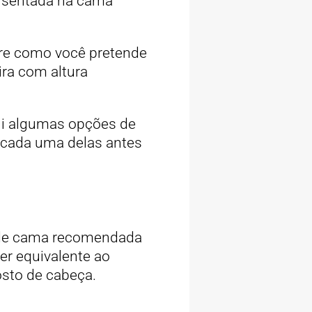
ar sentada na cama
dere como você pretende
ira com altura
ui algumas opções de
 cada uma delas antes
a de cama recomendada
er equivalente ao
sto de cabeça.