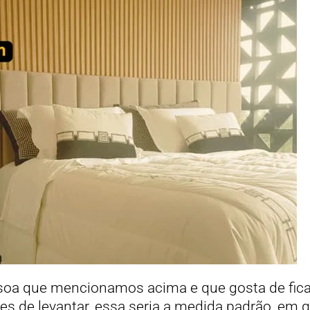
ssoa que mencionamos acima e que gosta de fic
es de levantar, essa seria a medida padrão, em