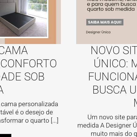
 CAMA
NOVO SI
 CONFORTO
ÚNICO: 
DADE SOB
FUNCION
A
BUSCA 
a cama personalizada
ável é o desejo de
Um novo site par
formar o quarto [...]
medida A Designer Ún
muito mais do qu