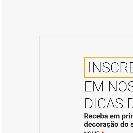
INSCR
EM NO
DICAS 
Receba em prim
decoração do s