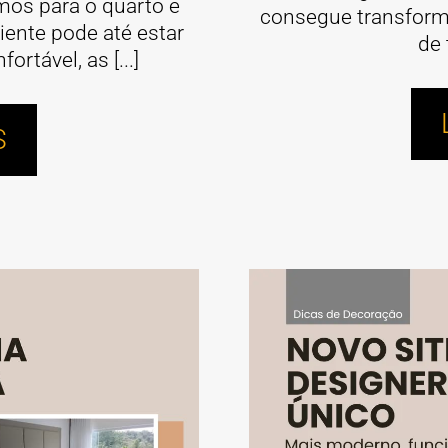
s para o quarto e
consegue transform
iente pode até estar
de 
rtável, as [...]
S